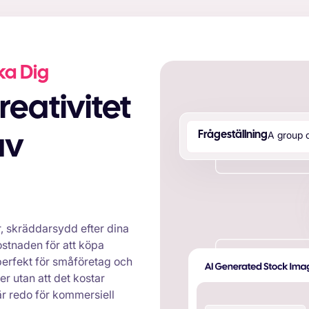
ka Dig
A
g
r
o
u
p
Frågeställning
av
r, skräddarsydd efter dina
kostnaden för att köpa
 perfekt för småföretag och
er utan att det kostar
är redo för kommersiell