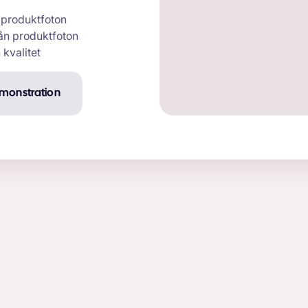
a produktfoton
ån produktfoton
kvalitet
monstration