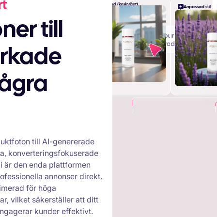
rt
Skrivbord (krukväxt)
Anpassad stil
verkade
några
+
uktfoton till AI-genererade
iga, konverteringsfokuserade
i är den enda plattformen
rofessionella annonser direkt.
imerad för höga
 vilket säkerställer att ditt
engagerar kunder effektivt.