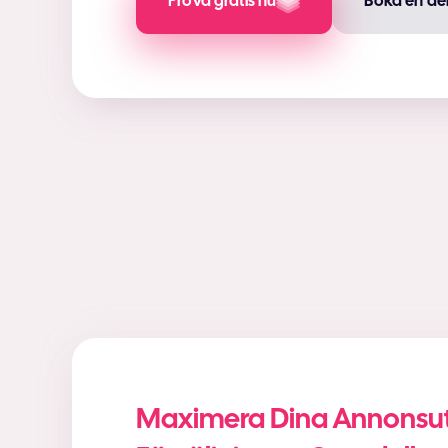
Prova gratis nu
Boka en de
Maximera Dina Annonsut