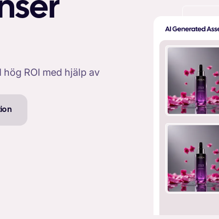
nser
d hög ROI med hjälp av
ion