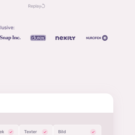
Replay
lusive:
lek
Texter
Bild