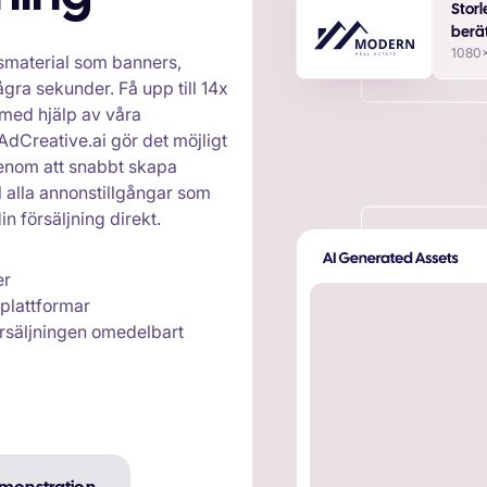
Storl
berä
1080
material som banners,
gra sekunder. Få upp till 14x
 med hjälp av våra
dCreative.ai gör det möjligt
enom att snabbt skapa
 alla annonstillgångar som
n försäljning direkt.
er
 plattformar
rsäljningen omedelbart