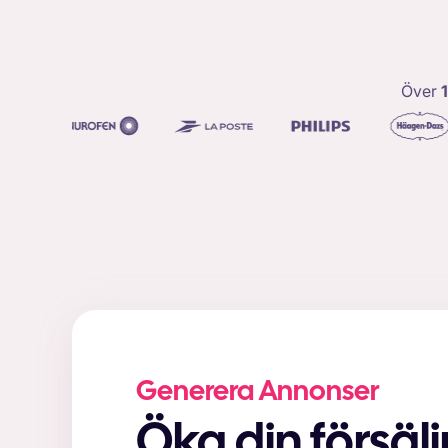
Över
Generera Annonser
Öka din försäl