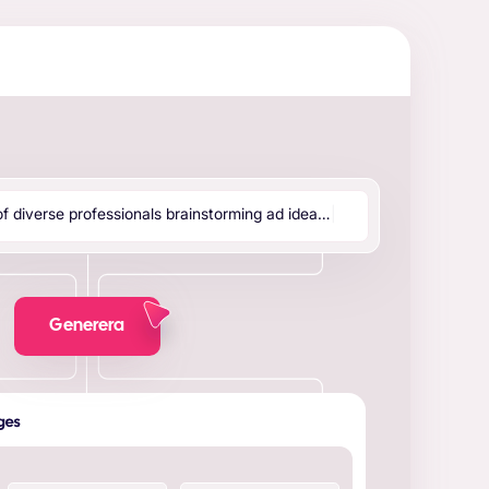
o
f
d
i
v
e
r
s
e
p
r
o
f
e
s
s
i
o
n
a
l
s
b
r
a
i
n
s
t
o
r
m
i
n
g
a
d
i
d
e
a
…
|
Generera