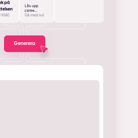
ek på
Lås upp
ttelsen
caree...
x1080
Gå med nu!
Generera